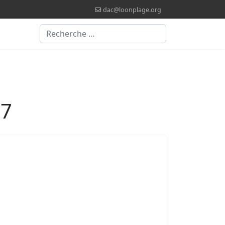
dac@loonplage.org
Valider
27