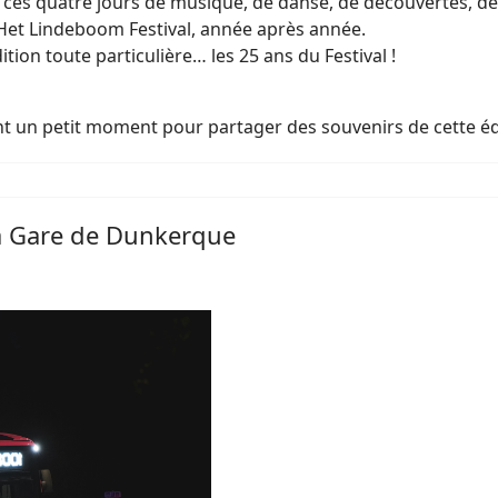
ces quatre jours de musique, de danse, de découvertes, de so
 Het Lindeboom Festival, année après année.
tion toute particulière… les 25 ans du Festival !
nt un petit moment pour partager des souvenirs de cette édi
a Gare de Dunkerque