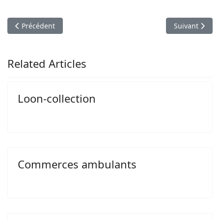
Article précédent : Loon-collection
Article suivan
Précédent
Suivant
Related Articles
Loon-collection
Commerces ambulants