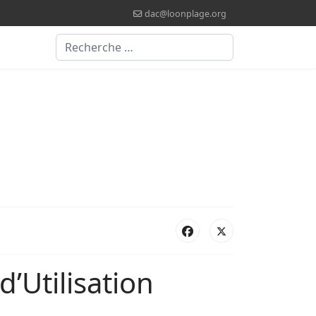
dac@loonplage.org
Valider
’Utilisation