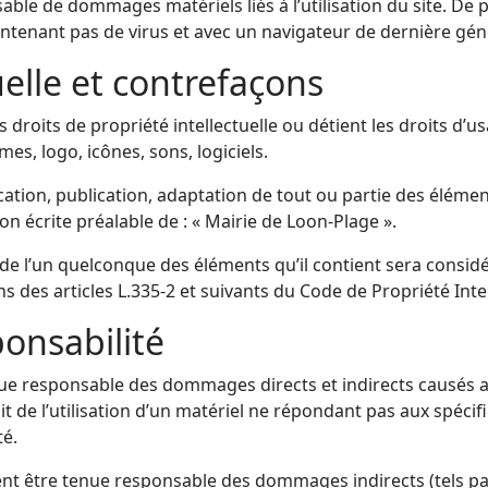
ble de dommages matériels liés à l’utilisation du site. De pl
contenant pas de virus et avec un navigateur de dernière gé
uelle et contrefaçons
 droits de propriété intellectuelle ou détient les droits d’u
es, logo, icônes, sons, logiciels.
ation, publication, adaptation de tout ou partie des élément
ion écrite préalable de : « Mairie de Loon-Plage ».
u de l’un quelconque des éléments qu’il contient sera cons
des articles L.335-2 et suivants du Code de Propriété Intel
ponsabilité
e responsable des dommages directs et indirects causés au ma
it de l’utilisation d’un matériel ne répondant pas aux spécif
té.
ent être tenue responsable des dommages indirects (tels p